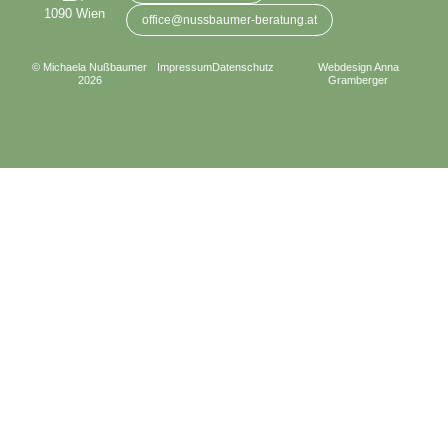
1090 Wien
office@nussbaumer-beratung.at
© Michaela Nußbaumer
Impressum
Datenschutz
Webdesign Anna
2026
Gramberger